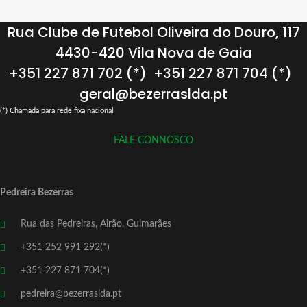
Rua Clube de Futebol Oliveira do Douro, 117
4430-420 Vila Nova de Gaia
+351 227 871 702 (*)
+351 227 871 704 (*)
geral@bezerraslda.pt
(*) Chamada para rede fixa nacional
FALE CONNOSCO
Pedreira Bezerras
Rua das Pedreiras, Airão, Guimarães
+351 252 991 292(*)
+351 227 871 704(*)
pedreira@bezerraslda.pt