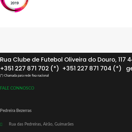
Rua Clube de Futebol Oliveira do Douro, 117
+351 227 871 702 (*)
+351 227 871 704 (*)
ge
(*) Chamada para rede fixa nacional
FALE CONNOSCO
Pedreira Bezerras
Rua das Pedreiras, Airão, Guimarães