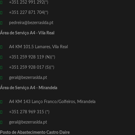
+351 252 991 292(*)
+351 227 871 704(*)
pedreira@bezerraslda.pt
Área de Serviço A4 - Vila Real
A4 KM 101.5 Lamares, Vila Real
+351 259 928 119 (N)(*)
+351 259 928 017 (S)(*)
geral@bezerraslda.pt
Área de Serviço A4 - Mirandela
A4 KM 143 Lanço Franco/Golfeiros, Mirandela
+351 278 969 315 (*)
geral@bezerraslda.pt
Posto de Abastecimento Castro Daire