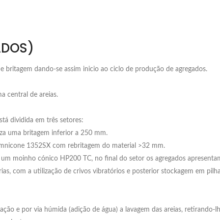
ADOS)
e britagem dando-se assim inicio ao ciclo de produção de agregados.
 central de areias.
á dividida em três setores:
a uma britagem inferior a 250 mm.
 Omnicone 1352SX com rebritagem do material >32 mm.
e um moinho cónico HP200 TC, no final do setor os agregados apresenta
rias, com a utilização de crivos vibratórios e posterior stockagem em pil
tação e por via húmida (adição de água) a lavagem das areias, retirando-l