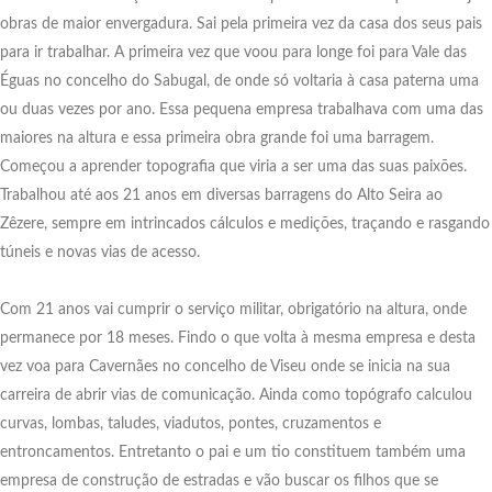
obras de maior envergadura. Sai pela primeira vez da casa dos seus pais
para ir trabalhar. A primeira vez que voou para longe foi para Vale das
Éguas no concelho do Sabugal, de onde só voltaria à casa paterna uma
ou duas vezes por ano. Essa pequena empresa trabalhava com uma das
maiores na altura e essa primeira obra grande foi uma barragem.
Começou a aprender topografia que viria a ser uma das suas paixões.
Trabalhou até aos 21 anos em diversas barragens do Alto Seira ao
Zêzere, sempre em intrincados cálculos e medições, traçando e rasgando
túneis e novas vias de acesso.
Com 21 anos vai cumprir o serviço militar, obrigatório na altura, onde
permanece por 18 meses. Findo o que volta à mesma empresa e desta
vez voa para Cavernães no concelho de Viseu onde se inicia na sua
carreira de abrir vias de comunicação. Ainda como topógrafo calculou
curvas, lombas, taludes, viadutos, pontes, cruzamentos e
entroncamentos. Entretanto o pai e um tio constituem também uma
empresa de construção de estradas e vão buscar os filhos que se