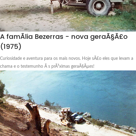
A famÃ­lia Bezerras - nova geraÃ§Ã£o
(1975)
Curiosidade e aventura para os mais novos. Hoje sÃ£o eles que levam a
chama e o testemunho Ã s prÃ³ximas geraÃ§Ãµes!