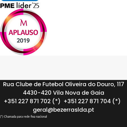
Rua Clube de Futebol Oliveira do Douro, 117
4430-420 Vila Nova de Gaia
+351 227 871 702 (*)
+351 227 871 704 (*)
geral@bezerraslda.pt
(*) Chamada para rede fixa nacional