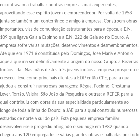
encontravam a trabalhar noutras empresas mais experientes,
aproveitando esse espírito jovem e empreendedor. Por volta de 1958
junta se também um conterrâneo e amigo à empresa. Constroem obras
importantes, vias de comunicação estruturantes para a época, a E.N.
109 que ligava Gaia a Espinho e a E.N. 222 de Gaia ao rio Douro. A
empresa sofre várias mutações, desenvolvimentos e desmembramentos.
Até que em 1971 é constituída pelo Domingos, José Maria e António
aquela que iria ser definitivamente a origem do nosso Grupo: a Bezerras
Irmãos Lda . Nas mãos destes três jovens irmãos a empresa prosperou e
cresceu. Teve como principais clientes a EDP então CPE, para a qual
ajudou a construir numerosas barragens: Régua, Pocinho, Crestuma
Lever, Torrão, Valeira, São João da Pesqueira e outras; a REFER para a
qual contribuiu com obras da sua especialidade particularmente ao
longo de toda a linha do Douro; a JAE para a qual construiu numerosas
estradas de norte a sul do país. Esta pequena empresa familiar
desenvolveu-se e progrediu atingindo o seu auge em 1982 quando
chegou aos 120 empregados e várias grandes obras espalhadas por todo