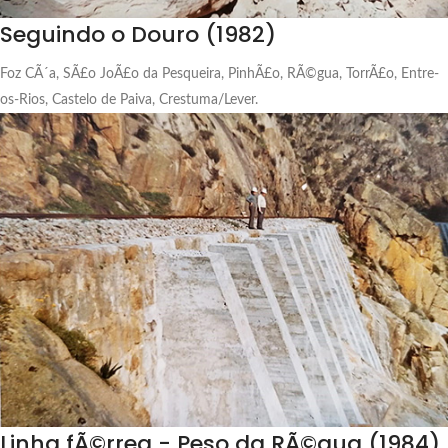
Seguindo o Douro (1982)
Foz CÃ´a, SÃ£o JoÃ£o da Pesqueira, PinhÃ£o, RÃ©gua, TorrÃ£o, Entre-
os-Rios, Castelo de Paiva, Crestuma/Lever.
Linha fÃ©rrea - Peso da RÃ©gua (1984)