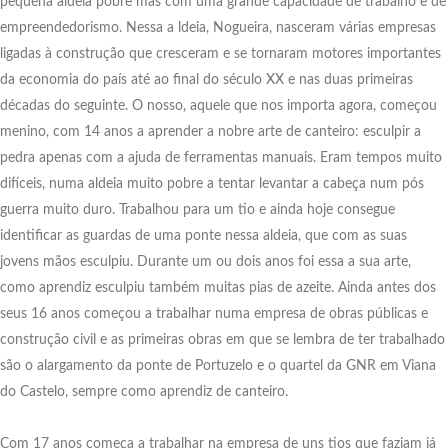
pequena aldeia pobre mas com uma grande capacidade de trabalho e de
empreendedorismo. Nessa a ldeia, Nogueira, nasceram várias empresas
ligadas à construção que cresceram e se tornaram motores importantes
da economia do país até ao final do século XX e nas duas primeiras
décadas do seguinte. O nosso, aquele que nos importa agora, começou
menino, com 14 anos a aprender a nobre arte de canteiro: esculpir a
pedra apenas com a ajuda de ferramentas manuais. Eram tempos muito
difíceis, numa aldeia muito pobre a tentar levantar a cabeça num pós
guerra muito duro. Trabalhou para um tio e ainda hoje consegue
identificar as guardas de uma ponte nessa aldeia, que com as suas
jovens mãos esculpiu. Durante um ou dois anos foi essa a sua arte,
como aprendiz esculpiu também muitas pias de azeite. Ainda antes dos
seus 16 anos começou a trabalhar numa empresa de obras públicas e
construção civil e as primeiras obras em que se lembra de ter trabalhado
são o alargamento da ponte de Portuzelo e o quartel da GNR em Viana
do Castelo, sempre como aprendiz de canteiro.
Com 17 anos começa a trabalhar na empresa de uns tios que faziam já